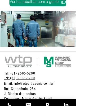
Venha trabalhar com a gente
Tel: (31) 2565-5200
Tel: (31) 2565-9200
Email: info@wtpultrasonic.com.br
Rua Capricórnio. 284
J. Riacho das pedras
Contagem - Minas Gerais/Brasil
CEP:
32.242-220