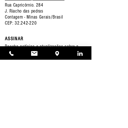
Rua Capricórnio. 284
J. Riacho das pedras
Contagem - Minas Gerais/Brasil
CEP:
32.242-220
ASSINAR
Receba notícias e atualizações sobre a
WTP Ultrasonic.
Email
Assinar
© 2026
WTP Ultrasonic. By Luciano Diniz.
Nossa Política