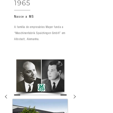
1965
Nasce a MS
A família de empresários Mayer funda a
“Maschinenfabrik Spaichingen GmbH” em
Albstadt, Alemanha.