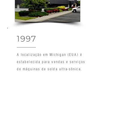
1997
A localização em Michigan (EUA) é
estabelecida para vendas e serviços
de máquinas de solda ultra-sônica.